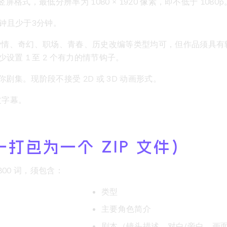
屏格式，最低分辨率为 1080 × 1920 像素，即不低于 1080p
钟且少于3分钟。
情、奇幻、职场、青春、历史改编等类型均可，但作品须具有
置 1 至 2 个有力的情节钩子。
你剧集。现阶段不接受 2D 或 3D 动画形式。
文字幕。
打包为一个 ZIP 文件）
 800 词，须包含：
类型
主要角色简介
剧本（镜头描述、对白/旁白、画