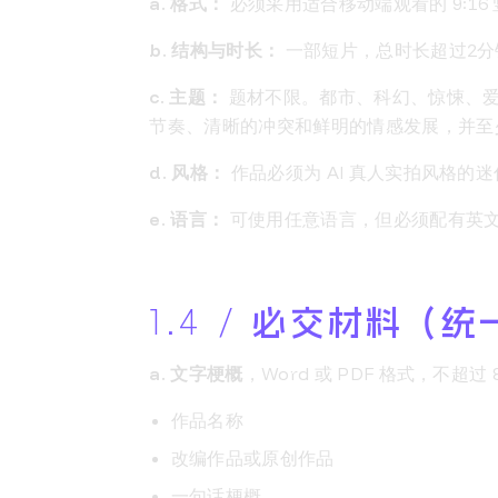
a. 格式：
必须采用适合移动端观看的 9:16 竖
b. 结构与时长：
一部短片，总时长超过2分
c. 主题：
题材不限。都市、科幻、惊悚、爱
节奏、清晰的冲突和鲜明的情感发展，并至少设
d. 风格：
作品必须为 AI 真人实拍风格的迷
e. 语言：
可使用任意语言，但必须配有英
1.4 /
必交材料（统一
a. 文字梗概
，Word 或 PDF 格式，不超过
作品名称
改编作品或原创作品
一句话梗概