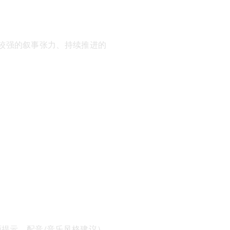
。
较强的叙事张力、持续推进的
面提示、配音/音乐风格建议）