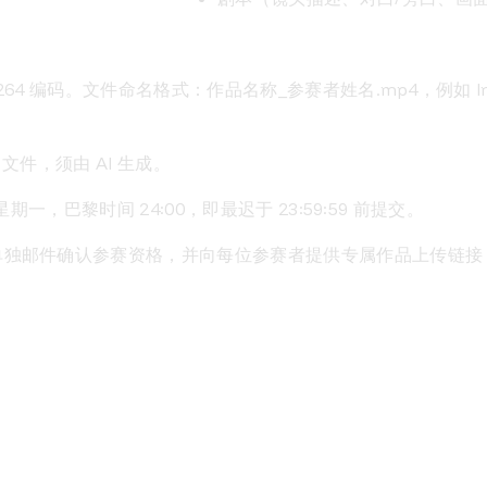
264 编码。文件命名格式：作品名称_参赛者姓名.mp4，例如 Interst
NG 文件，须由 AI 生成。
 日星期一，巴黎时间 24:00，即最迟于 23:59:59 前提交。
单独邮件确认参赛资格，并向每位参赛者提供专属作品上传链接
，表格格式）：
仅图像生成工具为必填项，其余流程可标注为“人工
要求（有机会评选为最佳海报
发布时 @大赛官方账号：Instagram、TikTok：@mini