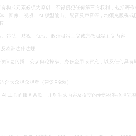
所有构成元素必须为原创，不得侵犯任何第三方权利，包括著作
体、图像、视频、AI 模型输出、配音及声音等，均须免版税或
权。
怖、违法、歧视、仇恨、政治极端主义或宗教极端主义内容。
国及欧洲法律法规。
虚假信息传播、公众舆论操纵、身份盗用或冒充，以及任何具有
适合大众观众观看（建议PG级）。
 AI 工具的服务条款，并对生成内容及提交的全部材料承担完