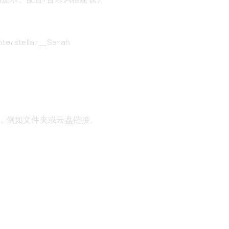
ellar__Sarah
，例如文件夹或云盘链接。
”或选择留空。
奖）
_clap。