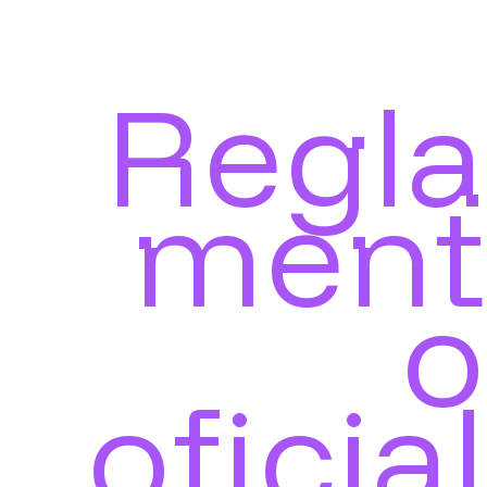
Regla
ment
o
oficial